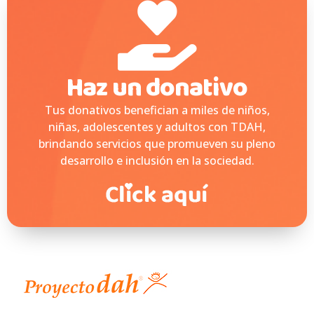
Haz un donativo
Tus donativos benefician a miles de niños,
niñas, adolescentes y adultos con TDAH,
brindando servicios que promueven su pleno
desarrollo e inclusión en la sociedad.