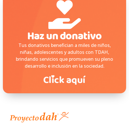
Haz un donativo
Tus donativos benefician a miles de niños,
niñas, adolescentes y adultos con TDAH,
brindando servicios que promueven su pleno
desarrollo e inclusión en la sociedad.