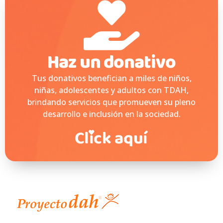
Haz un donativo
Tus donativos benefician a miles de niños,
niñas, adolescentes y adultos con TDAH,
brindando servicios que promueven su pleno
desarrollo e inclusión en la sociedad.