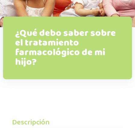
¿Qué debo saber sobre
el tratamiento
farmacológico de mi
hijo?
Descripción