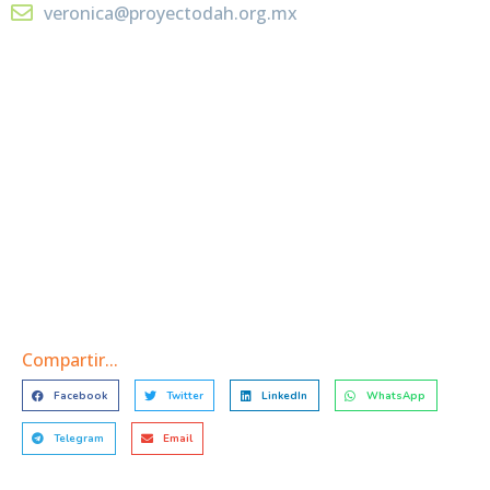
veronica@proyectodah.org.mx
Compra tu curso aquí
Haz clic aquí
Compartir...
Facebook
Twitter
LinkedIn
WhatsApp
Telegram
Email