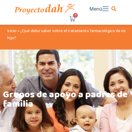
Menú
0
$
0.00
Inicio
»
¿Qué debo saber sobre el tratamiento farmacológico de mi
hijo?
Grupos de apoyo a padres de
familia